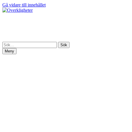
Gå vidare till innehållet
Overkligheter
En portal till Marcus Olaussons fantasivärldar
Meny
Hem
Om mig
Butik
Butik
Varukorg
Mitt konto
Beställ signerad bok
Publicerat och på gång
Artikelserie – Författarliv
Press
Pressmaterial
Kalender
Recensioner
Artiklar och intervjuer