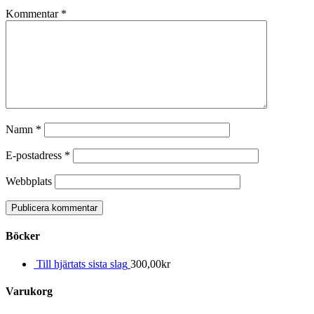
Kommentar
*
Namn
*
E-postadress
*
Webbplats
Böcker
Till hjärtats sista slag
300,00
kr
Varukorg