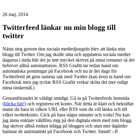
Kontakt
26 maj, 2014
Twitterfeed länkar nu min blogg till
twitter
Nästa steg genom den sociala mediedjungeln blev att länka min
blogg till Twitter. Om jag skulle sitta och uppdatera sociala medier
dagarna i ända blir det ju inte mycket skrivet på mina romaner så det
behöver alltså automatiseras. RSS Grafiti tar redan hand om
automatiska postningar på Facebook och nu är det dags för
Twitterfeed att göra samma sak med Twitter (kan även ta hand om
Facebook men jag tyckte RSS Grafiti verkar sköta det mer enligt
mina önskemål.)
Genomförandet är väldigt smidigt. Gå in på Twitterfeeds hemsida
(klicka här!)
och registrera ett konto. När detta är klart och bekräftat
matar du bara in vilken URL eller RSS som du vill länka och till
vilket twitterkonto. Gick på bara några minuter och voila! Nu kan
jag ännu enklare våldföra mig på den digitala etern med min blogg.
Jag skriver alltså endast inlägg på bloggen och utan mer åtgärder
hamnar de automatiskt på Facebook och Twitter. Smutt! :-P.