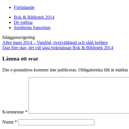
Författande
Bok & Bibliotek 2014
De rotlösa
Serahema Saporium
Inläggsnavigering
After mass 2014 – Vandöd, överväldigad och sååå belåten
Dan före dan, det vill säga bokmässan Bok & Bibliotek 2014
Lämna ett svar
Din e-postadress kommer inte publiceras.
Obligatoriska fält är märkta
Kommentar
*
Namn
*