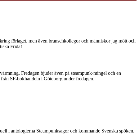
mkring förlaget, men även branschkollegor och människor jag mött och
tiska Frida!
ppvärmning. Fredagen bjuder även på steampunk-mingel och en
r från SF-bokhandeln i Göteborg under fredagen.
aktuell i antologierna Steampunksagor och kommande Svenska spöken,