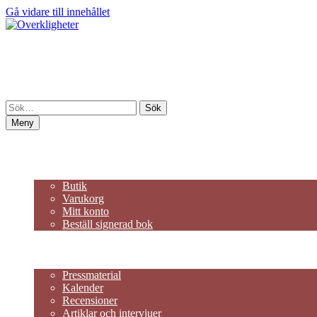
Gå vidare till innehållet
Overkligheter
En portal till Marcus Olaussons fantasivärldar
Meny
Hem
Om mig
Butik
Butik
Varukorg
Mitt konto
Beställ signerad bok
Publicerat och på gång
Artikelserie – Författarliv
Press
Pressmaterial
Kalender
Recensioner
Artiklar och intervjuer