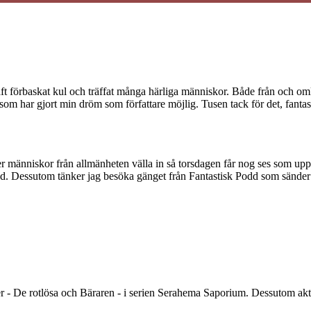
aft förbaskat kul och träffat många härliga människor. Både från och o
 som har gjort min dröm som författare möjlig. Tusen tack för det, fantas
r människor från allmänheten välla in så torsdagen får nog ses som u
ed. Dessutom tänker jag besöka gänget från Fantastisk Podd som sände
ner - De rotlösa och Bäraren - i serien Serahema Saporium. Dessutom 