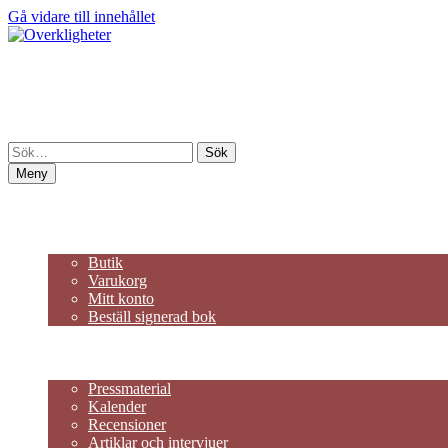
Gå vidare till innehållet
Overkligheter
En portal till Marcus Olaussons fantasivärldar
Meny
Hem
Om mig
Butik
Butik
Varukorg
Mitt konto
Beställ signerad bok
Publicerat och på gång
Artikelserie – Författarliv
Press
Pressmaterial
Kalender
Recensioner
Artiklar och intervjuer