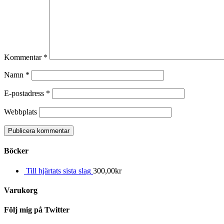
Kommentar
*
Namn
*
E-postadress
*
Webbplats
Böcker
Till hjärtats sista slag
300,00
kr
Varukorg
Följ mig på Twitter