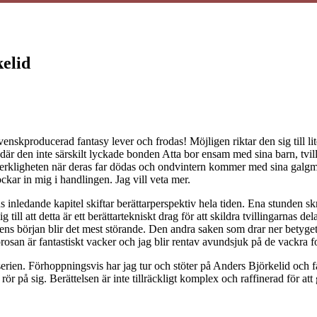
elid
skproducerad fantasy lever och frodas! Möjligen riktar den sig till li
är den inte särskilt lyckade bonden Atta bor ensam med sina barn, tvilli
ga verkligheten när deras far dödas och ondvintern kommer med sina galgm
kar in mig i handlingen. Jag vill veta mer.
s inledande kapitel skiftar berättarperspektiv hela tiden. Ena stunden sk
till att detta är ett berättartekniskt drag för att skildra tvillingarnas de
kens början blir det mest störande. Den andra saken som drar ner betyget 
r prosan är fantastiskt vacker och jag blir rentav avundsjuk på de vackra 
a serien. Förhoppningsvis har jag tur och stöter på Anders Björkelid oc
n rör på sig. Berättelsen är inte tillräckligt komplex och raffinerad för a