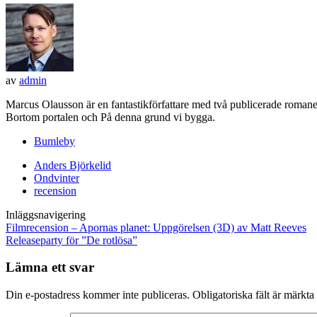
av
admin
Marcus Olausson är en fantastikförfattare med två publicerade roma
Bortom portalen och På denna grund vi bygga.
Bumleby
Anders Björkelid
Ondvinter
recension
Inläggsnavigering
Filmrecension – Apornas planet: Uppgörelsen (3D) av Matt Reeves
Releaseparty för ”De rotlösa”
Lämna ett svar
Din e-postadress kommer inte publiceras.
Obligatoriska fält är märkta