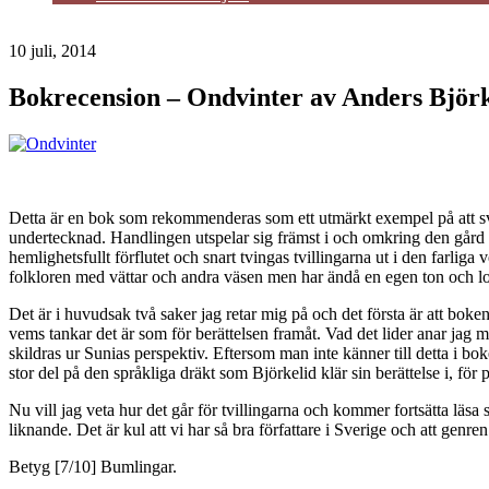
Kontakt
10 juli, 2014
Bokrecension – Ondvinter av Anders Björk
Detta är en bok som rekommenderas som ett utmärkt exempel på att sven
undertecknad. Handlingen utspelar sig främst i och omkring den gård d
hemlighetsfullt förflutet och snart tvingas tvillingarna ut i den farli
folkloren med vättar och andra väsen men har ändå en egen ton och loc
Det är i huvudsak två saker jag retar mig på och det första är att boken
vems tankar det är som för berättelsen framåt. Vad det lider anar jag mig 
skildras ur Sunias perspektiv. Eftersom man inte känner till detta i bo
stor del på den språkliga dräkt som Björkelid klär sin berättelse i, fö
Nu vill jag veta hur det går för tvillingarna och kommer fortsätta läs
liknande. Det är kul att vi har så bra författare i Sverige och att genre
Betyg [7/10] Bumlingar.