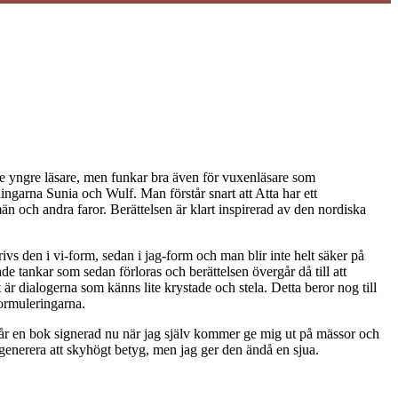
te yngre läsare, men funkar bra även för vuxenläsare som
ngarna Sunia och Wulf. Man förstår snart att Atta har ett
än och andra faror. Berättelsen är klart inspirerad av den nordiska
rivs den i vi-form, sedan i jag-form och man blir inte helt säker på
lade tankar som sedan förloras och berättelsen övergår då till att
är dialogerna som känns lite krystade och stela. Detta beror nog till
formuleringarna.
h får en bok signerad nu när jag själv kommer ge mig ut på mässor och
tt generera att skyhögt betyg, men jag ger den ändå en sjua.