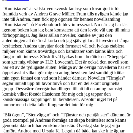
”Runristaren” är välskriven svensk fantasy som lovar gott inför
framtida verk av Andrea Grave Müller. Fram tills nyligen kände jag
inte till Andrea, men fick upp ögonen för hennes novellsamling
”Runristaren” på Facebook och blev intresserad. Nu när jag har läst
igenom boken kan jag bara konstatera att den levde väl upp till mina
förhoppningar. Jag läser sällan noveller, kanske av just den
anledningen att de är så korta och jag själv gillar att investera i långa
berättelser. Andrea utnyttjar dock formatet väl och lyckas etablera
miljöer som känns trovärdiga och karaktärer som känns äkta och
fångar mitt intresse. Särskilt väl lyckas hon i berättelsen ”Shegerja”
som ger mig vibbar av H.P. Lovecraft. Det är också den novell som
har ett av de tydligaste sluten. Många av de övriga novellerna har ett
öppet avslut vilket gör mig en aning besviken fast samtidigt kittlas
min egen fantasi om vad som händer därnäst. Novellen ”Timglas”
seglar initialt upp till favoritnivå och har en del skönt originella
grepp. Dessvärre övergår handlingen till att bli en aning tramsigt
komisk vilket förstör illusionen för mig och jag tappar den
känslomässiga kopplingen till berättelsen. Absolut inget fel på
humor men i detta fallet fungerar det inte för mig.
”Blå ögon”, ”Stenväggar” och ”Tjänster och gentjänster” däremot är
goda exempel på Andreas förmåga att skapa berättelser som känns
genomtänkta och har en skön atmosfär. Överlag skulle jag vilja
jämföra Andrea med Ursula K. Leguin då båda kanske inte ägnar