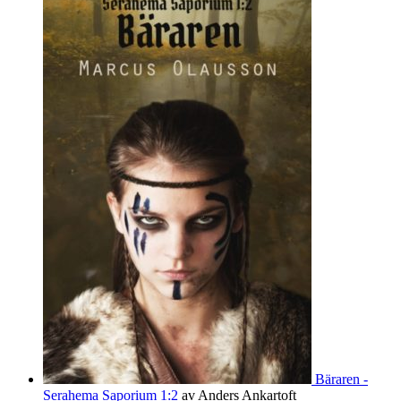
Bäraren -
Serahema Saporium 1:2
av Anders Ankartoft