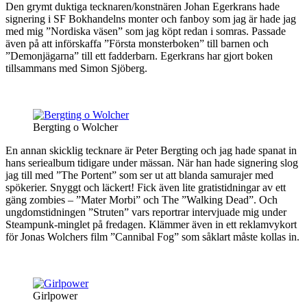
Den grymt duktiga tecknaren/konstnären Johan Egerkrans hade
signering i SF Bokhandelns monter och fanboy som jag är hade jag
med mig ”Nordiska väsen” som jag köpt redan i somras. Passade
även på att införskaffa ”Första monsterboken” till barnen och
”Demonjägarna” till ett fadderbarn. Egerkrans har gjort boken
tillsammans med Simon Sjöberg.
Bergting o Wolcher
En annan skicklig tecknare är Peter Bergting och jag hade spanat in
hans seriealbum tidigare under mässan. När han hade signering slog
jag till med ”The Portent” som ser ut att blanda samurajer med
spökerier. Snyggt och läckert! Fick även lite gratistidningar av ett
gäng zombies – ”Mater Morbi” och The ”Walking Dead”. Och
ungdomstidningen ”Struten” vars reportrar intervjuade mig under
Steampunk-minglet på fredagen. Klämmer även in ett reklamvykort
för Jonas Wolchers film ”Cannibal Fog” som såklart måste kollas in.
Girlpower