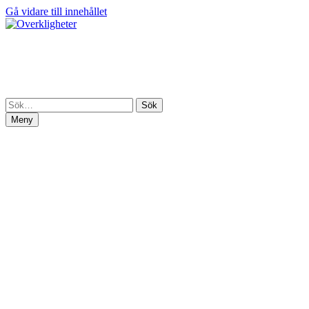
Gå vidare till innehållet
Overkligheter
En portal till Marcus Olaussons fantasivärldar
Meny
Hem
Om mig
Butik
Butik
Varukorg
Mitt konto
Beställ signerad bok
Publicerat och på gång
Artikelserie – Författarliv
Press
Pressmaterial
Kalender
Recensioner
Artiklar och intervjuer