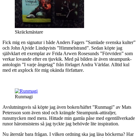
Skräckmästare
Fick mig en signatur i både Anders Fagers ”Samlade svenska kulter”
och John Ajvide Lindqvists ”Himmelstrand”. Sedan köpte jag
självklart ett exemplar av Frida Arwen Rosesunds ”Förvriden” som
verkar lovande efter en tjuvkik. Med på bilden är även steampunk-
antologin ”I varje ångetag” från förlaget Andra Världar. Alltid kul
med ett axplock för mig okända författare.
Runmagi
Avslutningsvis så köpte jag även boken/häftet ”Runmagi” av Mats
Petersson som även stod och krängde Steampunk-attiraljer,
runsmycken med mera. Hittade min gamla påse med egentillverkade
runor häromsistens så jag tyckte jag behövde lite inspiration.
Nu återstår bara frågan. I vilken ordning ska jag läsa böckerna? Har