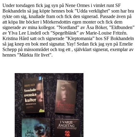
Under torsdagen fick jag syn på Nene Ormes i vimlet runt SF
Bokhandeln så jag köpte hennes bok ”Udda verklighet” som har bra
rykte om sig, knallade fram och fick den signerad. Passade även på
att köpa lite böcker i Mörkersdottirs egen monter och fick dem
signerade av mina kollegor. ”Nordland” av Åsa Böker, ”Eldbunden”
av Ylva Lee Lindell och ”Spegelblänk” av Marie-Louise Fritzén.
Kristina Hård satt och signerade ”Kleptomania” hos SF Bokhandeln
så jag knep en bok med signatur. Yay! Sedan fick jag syn på Emelie
Schepp på mässområdet och tog ett , självklart signerat, exemplar av
hennes ”Märkta för livet”.