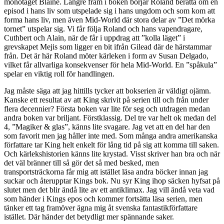
monotåget Blaine. Längre fram i boken börjar Roland berätta om en
episod i hans liv som utspelade sig i hans ungdom och som kom att
forma hans liv, men även Mid-World där stora delar av ”Det mörka
tornet” utspelar sig. Vi får följa Roland och hans vapendragare,
Cuthbert och Alain, när de får i uppdrag att ”kolla läget” i
grevskapet Mejis som ligger en bit ifrån Gilead där de härstammar
från. Det är här Roland möter kärleken i form av Susan Delgado,
vilket får allvarliga konsekvenser för hela Mid-World. En ”spåkula”
spelar en viktig roll för handlingen.
Jag måste säga att jag hittills tycker att bokserien är väldigt ojämn.
Kanske ett resultat av att King skrivit på serien till och från under
flera decennier? Första boken var lite för seg och utdragen medan
andra boken var briljant. Förstklassig. Del tre var helt ok medan del
4, ”Magiker & glas”, känns lite svagare. Jag vet att en del har den
som favorit men jag håller inte med. Som många andra amerikanska
författare tar King helt enkelt för lång tid på sig att komma till saken.
Och kärlekshistorien känns lite krystad. Visst skriver han bra och när
det väl bränner till så gör det så med besked, men
transportsträckorna får mig att istället läsa andra böcker innan jag
suckar och återupptar Kings bok. Nu syr King ihop säcken hyfsat på
slutet men det blir ändå lite av ett antiklimax. Jag vill ändå veta vad
som händer i Kings epos och kommer fortsätta läsa serien, men
tänker ett tag framöver ägna mig åt svenska fantastikförfattare
istället. Där händer det betydligt mer spännande saker.