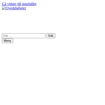
Gå vidare till innehållet
Overkligheter
En portal till Marcus Olaussons fantasivärldar
Meny
Hem
Om mig
Butik
Butik
Varukorg
Mitt konto
Beställ signerad bok
Publicerat och på gång
Artikelserie – Författarliv
Press
Pressmaterial
Kalender
Recensioner
Artiklar och intervjuer