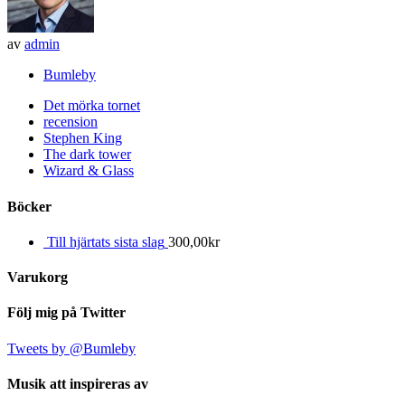
av
admin
Bumleby
Det mörka tornet
recension
Stephen King
The dark tower
Wizard & Glass
Böcker
Till hjärtats sista slag
300,00
kr
Varukorg
Följ mig på Twitter
Tweets by @Bumleby
Musik att inspireras av